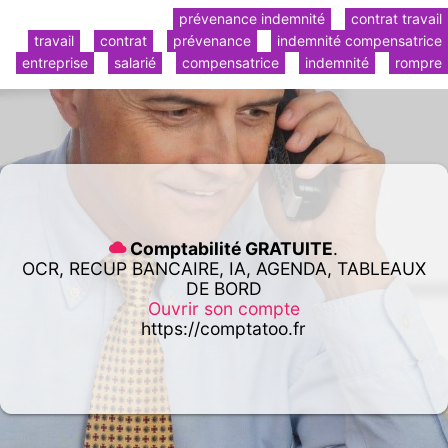
prévenance indemnité
contrat travail
travail
contrat
prévenance
indemnité compensatrice
entreprise
salarié
compensatrice
indemnité
rompre
Comptabilité GRATUITE
.
OCR, RECUP BANCAIRE, IA, AGENDA, TABLEAUX
DE BORD
Ouvrir son compte
https://comptatoo.fr